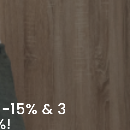
-15% & 3
%!